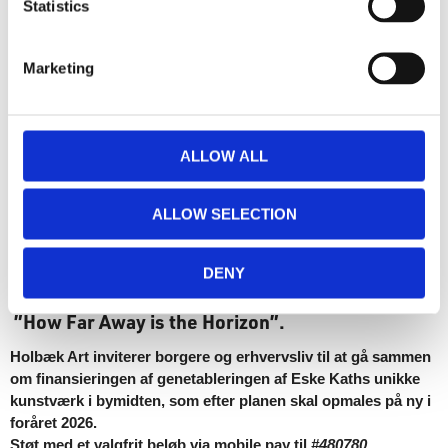
Statistics
Marketing
Jeg accepterer at Holbæk Art sender mig nyhedsbreve,
invitationer og andre relevant information.
ALLOW ALL
TILMELD
ALLOW SELECTION
STØT HOLBÆK ART
- i genopførelsen af
DENY
Eske
Kaths
farvestrålende gavlmaleri
”How Far Away is the Horizon”.
Holbæk Art inviterer borgere og erhvervsliv til at gå sammen
om finansieringen af genetableringen af Eske Kaths unikke
kunstværk i bymidten, som efter planen skal opmales på ny i
foråret 2026.
Støt med et valgfrit beløb via mobile pay til
#480780