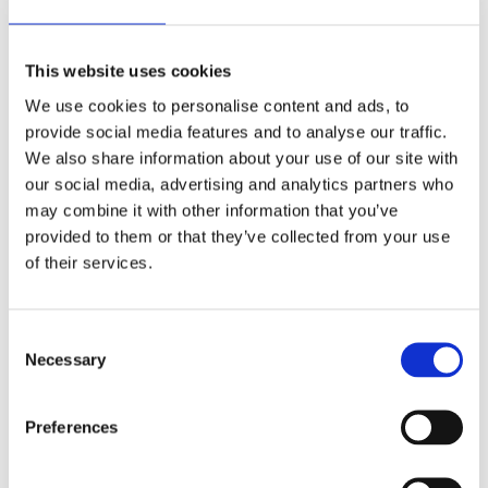
opgaver i bestyrelsen.
Holbæk Art præsenterer nu et nyt
Kunstven-format fra efteråret 2025.
Vi ønsker fortsat vores Kunstvenners engagement og deltagelse,
This website uses cookies
men det vil fremadrettet være uden forpligtende og faste
We use cookies to personalise content and ads, to
betalinger. I stedet vil du som Kunstven have mulighed for at
provide social media features and to analyse our traffic.
donere et valgfrit beløb ifm. aktuelle projekter og nye
We also share information about your use of our site with
værkopførelser i byen.
our social media, advertising and analytics partners who
may combine it with other information that you’ve
Denne model vil understøtte tilblivelse og vedligeholdelse af nye
provided to them or that they’ve collected from your use
som ældre værker, samt give Holbæk Art mulighed for at arbejde
of their services.
dynamisk med spændende projekter i fremtiden.
Vi sender en stor tak ud til alle Kunstvenner og håber I forsat vil
Consent
bidrage til Holbæk Arts arbejde.
Necessary
Selection
TILMELD DIG HOLBÆK ARTS NYHEDSBREV
Preferences