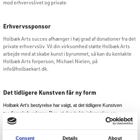
mod erhvervslivet og private.
Erhvervssponsor
Holbæk Arts succes afhænger i høj grad af donationer fra det
private erhvervsliv. Vil din virksomhed støtte Holbæk Arts
arbejde med at skabe kunst i byrummet, så kan du kontakte
Holbæk Arts forperson, Michael Nielen, på
info@holbaekart.dk
.
Det tidligere Kunstven får ny form
Holbæk Art’s bestyrelse har valgt, at det tidligere Kunstven
medlemskab ophører. Dvs. at den trykte information om
Kunstven i vores foldere og pocket guide ikke længere er aktuel.
Dette sker i kraft af øgede administrative og koordinerende
Consent
Details
About