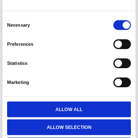
Consent
Necessary
Selection
Op mod 14.000 gæster har siden begyndelsen
deltaget i
guidede ture
, events og kunstugen
YOUNG
Preferences
ARTist
, og mange tusinde oplever årligt værkerne på
egen hånd.
Statistics
19 af værkerne er belyst og giver dermed en særlig
oplevelse om aftenen og vinteren.
Marketing
Samlingen, som er åben døgnet og året rundt, udvides
hvert andet år. For at sikre det kunstneriske niveau
inviterer Holbæk Art skiftende kuratorer til at tegne
den kunstneriske profil.
ALLOW ALL
ALLOW SELECTION
UDFORSK SAMLINGEN